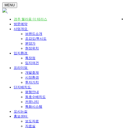
MENU
경주 웰라움 더 테라스
방문예약
사업개요
브랜드소개
조감도/투시도
분양가
현장위치
입지환경
특장점
입지여건
프리미엄
개발호재
시장환경
투자가치
단지배치도
평형안내
동호수배치도
커뮤니티
특화시스템
오시는길
홍보센터
보도자료
자료실