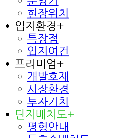
분양가
현장위치
입지환경
+
특장점
입지여건
프리미엄
+
개발호재
시장환경
투자가치
단지배치도
+
평형안내