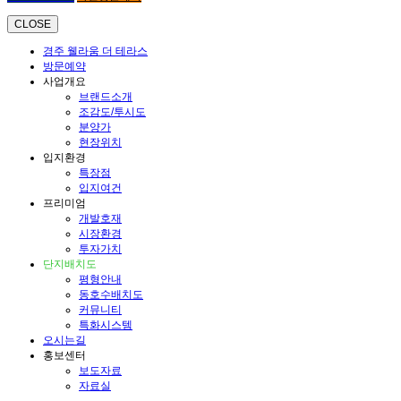
CLOSE
경주 웰라움 더 테라스
방문예약
사업개요
브랜드소개
조감도/투시도
분양가
현장위치
입지환경
특장점
입지여건
프리미엄
개발호재
시장환경
투자가치
단지배치도
평형안내
동호수배치도
커뮤니티
특화시스템
오시는길
홍보센터
보도자료
자료실