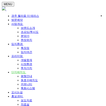
MENU
경주 웰라움 더 테라스
방문예약
사업개요
브랜드소개
조감도/투시도
분양가
현장위치
입지환경
특장점
입지여건
프리미엄
개발호재
시장환경
투자가치
단지배치도
평형안내
동호수배치도
커뮤니티
특화시스템
오시는길
홍보센터
보도자료
자료실